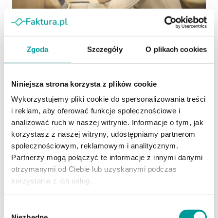
04.04.2025 (Aktualizacja: 15.04.2025)
GTU – Czym są Kody Towarów i Usług?
Zgoda
Szczegóły
O plikach cookies
Kiedy Ich Używać?
W świecie podatków i fakturowania każdy szczegół ma
Niniejsza strona korzysta z plików cookie
znaczenie. Od 1 października 2020 roku podatnicy VAT
zostali zobowiązani do oznaczania sprzedaży
Wykorzystujemy pliki cookie do spersonalizowania treści
odpowiednimi kodami GTU. W tym artykule wyjaśniamy,
i reklam, aby oferować funkcje społecznościowe i
czym są kody GTU, kto musi je stosować oraz jak
analizować ruch w naszej witrynie. Informacje o tym, jak
poprawnie przypisywać towary i usługi do odpowiednich
korzystasz z naszej witryny, udostępniamy partnerom
kategorii.
czytaj dalej
społecznościowym, reklamowym i analitycznym.
Partnerzy mogą połączyć te informacje z innymi danymi
otrzymanymi od Ciebie lub uzyskanymi podczas
korzystania z ich usług.
Wybór
Niezbędne