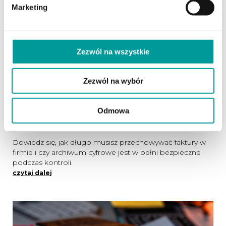
Marketing
Zezwól na wszystkie
Zezwól na wybór
30.06.2026 (Aktualizacja: 02.07.2026)
Obowiązek archiwizacji faktur – ile lat i
Odmowa
w jakiej formie przechowywać faktury
Dowiedz się, jak długo musisz przechowywać faktury w
firmie i czy archiwum cyfrowe jest w pełni bezpieczne
podczas kontroli.
czytaj dalej