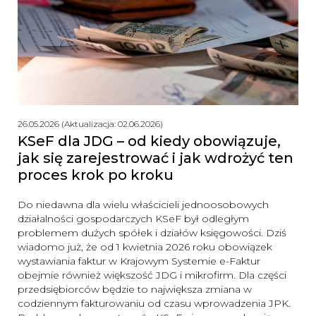
26.05.2026 (Aktualizacja: 02.06.2026)
KSeF dla JDG – od kiedy obowiązuje,
jak się zarejestrować i jak wdrożyć ten
proces krok po kroku
Do niedawna dla wielu właścicieli jednoosobowych
działalności gospodarczych KSeF był odległym
problemem dużych spółek i działów księgowości. Dziś
wiadomo już, że od 1 kwietnia 2026 roku obowiązek
wystawiania faktur w Krajowym Systemie e-Faktur
obejmie również większość JDG i mikrofirm. Dla części
przedsiębiorców będzie to największa zmiana w
codziennym fakturowaniu od czasu wprowadzenia JPK.