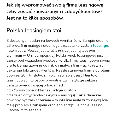
Jak się wypromować swoją firmę leasingową,
żeby zostać zauważonym i zdobyć klientów?
Jest na to kilka sposobów.
Polska leasingiem stoi
Z dostępnych badań rynkowych wynika, że w Europie średnio
23 proc. firm małego i średniego szczebla korzysta z
leasingu
,
natomiast w Polsce jest to aż 39%, co jest najlepszym
wynikiem w Unii Europejskiej. Polski rynek leasingowy jest
szósty pod względem wielkości w UE. Firmy leasingowe swoją
ofertę kierują głównie do mikro i małych firm – aż 75% z nich
deklaruje taki target klientów. Resztę stanowią firmy z obrotami
powyżej 20 mln złotych. Tylko niewielka część klientów
leasingowych to osoby prywatne czy instytucje sektora
państwowego (więcej o badaniach:
http://www.poradnikbiznesu.info/edukator-
przedsiebiorcy/trendy-na-rynku-leasingu). Takie dane nie
powinny być zaskoczeniem – to właśnie małe firmy najczęściej
mają problem z zakupem drogiego sprzętu, a opcja leasingu
ułatwia im to zadanie.