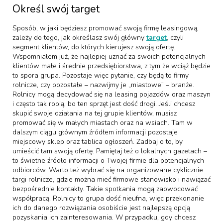
Określ swój target
Sposób, w jaki będziesz promować swoją firmę leasingową,
zależy do tego, jak określasz swój główny
target
, czyli
segment klientów, do których kierujesz swoją ofertę.
Wspomniałem już, że najlepiej uznać za swoich potencjalnych
klientów małe i średnie przedsiębiorstwa, z tym że wciąż będzie
to spora grupa. Pozostaje więc pytanie, czy będą to firmy
rolnicze, czy pozostałe – nazwijmy je „miastowe” – branże.
Rolnicy mogą decydować się na leasing pojazdów oraz maszyn
i często tak robią, bo ten sprzęt jest dość drogi. Jeśli chcesz
skupić swoje działania na tej grupie klientów, musisz
promować się w małych miastach oraz na wsiach. Tam w
dalszym ciągu głównym źródłem informacji pozostaje
miejscowy sklep oraz tablica ogłoszeń. Zadbaj o to, by
umieścić tam swoją ofertę. Pamiętaj też o lokalnych gazetach –
to świetne źródło informacji o Twojej firmie dla potencjalnych
odbiorców. Warto też wybrać się na organizowane cyklicznie
targi rolnicze, gdzie można mieć firmowe stanowisko i nawiązać
bezpośrednie kontakty. Takie spotkania mogą zaowocować
współpracą. Rolnicy to grupa dość nieufna, więc przekonanie
ich do danego rozwiązania osobiście jest najlepszą opcją
pozyskania ich zainteresowania. W przypadku, gdy chcesz