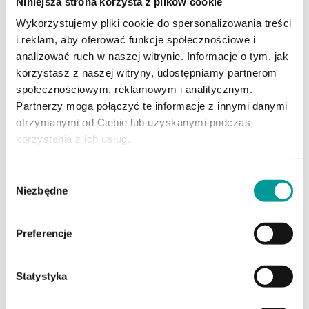
Niniejsza strona korzysta z plików cookie
Wykorzystujemy pliki cookie do spersonalizowania treści
i reklam, aby oferować funkcje społecznościowe i
analizować ruch w naszej witrynie. Informacje o tym, jak
korzystasz z naszej witryny, udostępniamy partnerom
27.07.2026
społecznościowym, reklamowym i analitycznym.
Zbiorcze księgowanie faktur z KSeF.
Partnerzy mogą połączyć te informacje z innymi danymi
Mniej powtarzalnej pracy, więcej
otrzymanymi od Ciebie lub uzyskanymi podczas
kontroli
korzystania z ich usług.
Faktury pobrane z KSeF trzeba nie tylko odebrać, ale
Wybór
również odpowiednio zakwalifikować i zaksięgować. Gdy
Niezbędne
w danym miesiącu pojawia się wiele dokumentów
zgody
rozliczanych według tych samych zasad, otwieranie
każdego z nich osobno oznacza powtarzanie tych
samych czynności.
Preferencje
czytaj dalej
Statystyka