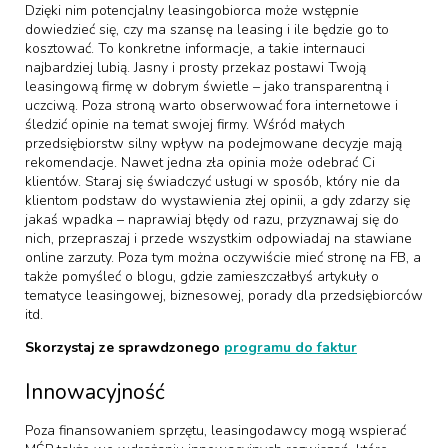
Dzięki nim potencjalny leasingobiorca może wstępnie
dowiedzieć się, czy ma szansę na leasing i ile będzie go to
kosztować. To konkretne informacje, a takie internauci
najbardziej lubią. Jasny i prosty przekaz postawi Twoją
leasingową firmę w dobrym świetle – jako transparentną i
uczciwą. Poza stroną warto obserwować fora internetowe i
śledzić opinie na temat swojej firmy. Wśród małych
przedsiębiorstw silny wpływ na podejmowane decyzje mają
rekomendacje. Nawet jedna zła opinia może odebrać Ci
klientów. Staraj się świadczyć usługi w sposób, który nie da
klientom podstaw do wystawienia złej opinii, a gdy zdarzy się
jakaś wpadka – naprawiaj błędy od razu, przyznawaj się do
nich, przepraszaj i przede wszystkim odpowiadaj na stawiane
online zarzuty. Poza tym można oczywiście mieć stronę na FB, a
także pomyśleć o blogu, gdzie zamieszczałbyś artykuły o
tematyce leasingowej, biznesowej, porady dla przedsiębiorców
itd.
Skorzystaj ze sprawdzonego
programu do faktur
Innowacyjność
Poza finansowaniem sprzętu, leasingodawcy mogą wspierać