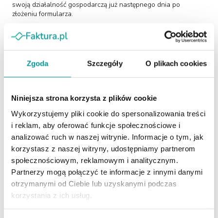
swoją działalność gospodarczą już następnego dnia po
złożeniu formularza.
Chcesz uniknąć błędów przy
zakładaniu działalności?
Zgoda
Szczegóły
O plikach cookies
Niniejsza strona korzysta z plików cookie
Jeśli mimo naszych wskazówek, nadal odczuwasz
Wykorzystujemy pliki cookie do spersonalizowania treści
niepewność i stres, to koniecznie
zgłoś się do
i reklam, aby oferować funkcje społecznościowe i
Faktura.pl
.
analizować ruch w naszej witrynie. Informacje o tym, jak
Dzięki pomocy eksperta Adama Abramczyka,
założenie
korzystasz z naszej witryny, udostępniamy partnerom
działalności gospodarczej zajmie Ci kilka chwil i będzie
społecznościowym, reklamowym i analitycznym.
miłym wspomnieniem w tej ekscytującej podróży.
Partnerzy mogą połączyć te informacje z innymi danymi
Adam od lat bezpłatnie pomaga nowym
otrzymanymi od Ciebie lub uzyskanymi podczas
przedsiębiorcom przejść
przez cały proces
,
korzystania z ich usług.
odpowiada na wszystkie pytania,
wyjaśnia wątpliwości i
pomaga z formalnościami i dokumentami.
Wszystko bez
wychodzenia z domu.