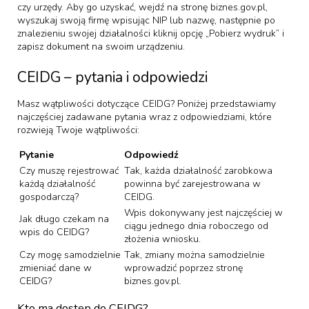
czy urzędy. Aby go uzyskać, wejdź na stronę biznes.gov.pl,
wyszukaj swoją firmę wpisując NIP lub nazwę, następnie po
znalezieniu swojej działalności kliknij opcję „Pobierz wydruk” i
zapisz dokument na swoim urządzeniu.
CEIDG – pytania i odpowiedzi
Masz wątpliwości dotyczące CEIDG? Poniżej przedstawiamy
najczęściej zadawane pytania wraz z odpowiedziami, które
rozwieją Twoje wątpliwości:
Pytanie
Odpowiedź
Czy muszę rejestrować
Tak, każda działalność zarobkowa
każdą działalność
powinna być zarejestrowana w
gospodarczą?
CEIDG.
Wpis dokonywany jest najczęściej w
Jak długo czekam na
ciągu jednego dnia roboczego od
wpis do CEIDG?
złożenia wniosku.
Czy mogę samodzielnie
Tak, zmiany można samodzielnie
zmieniać dane w
wprowadzić poprzez stronę
CEIDG?
biznes.gov.pl.
Kto ma dostęp do CEIDG?