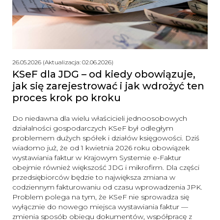
26.05.2026 (Aktualizacja: 02.06.2026)
KSeF dla JDG – od kiedy obowiązuje,
jak się zarejestrować i jak wdrożyć ten
proces krok po kroku
Do niedawna dla wielu właścicieli jednoosobowych
działalności gospodarczych KSeF był odległym
problemem dużych spółek i działów księgowości. Dziś
wiadomo już, że od 1 kwietnia 2026 roku obowiązek
wystawiania faktur w Krajowym Systemie e-Faktur
obejmie również większość JDG i mikrofirm. Dla części
przedsiębiorców będzie to największa zmiana w
codziennym fakturowaniu od czasu wprowadzenia JPK.
Problem polega na tym, że KSeF nie sprowadza się
wyłącznie do nowego miejsca wystawiania faktur —
zmienia sposób obiegu dokumentów, współpracę z