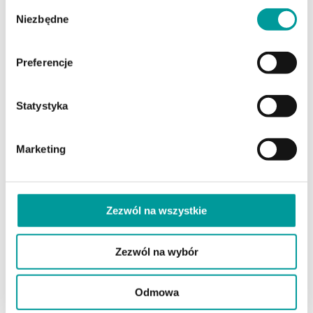
Wybór
Zostaw swój kontakt, a Adam oddzwoni jak najszybciej.
Niezbędne
zgody
Proszę o kontakt
Preferencje
Statystyka
Marketing
Dominik Bożek
Zezwól na wszystkie
Autor kilkudziesięciu artykułów o
tematyce biznesowej w branżowych
mediach. Od lat realizuje misję
Zezwól na wybór
edukowania przedsiębiorców ws.
skutecznego korzystania z faktoringu
Odmowa
poprzez tworzenie i dystrybuowanie
treści. Absolwent Politechniki