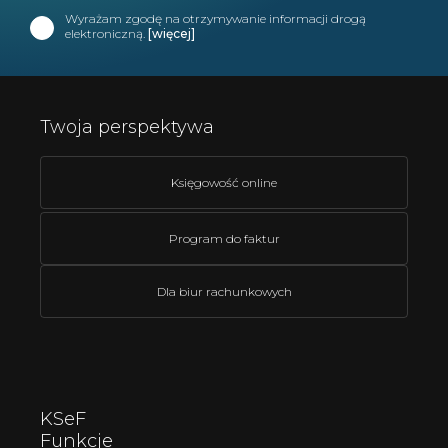
Wyrażam zgodę na otrzymywanie informacji drogą
elektroniczną.
[więcej]
Twoja perspektywa
Księgowość online
Program do faktur
Dla biur rachunkowych
KSeF
Funkcje