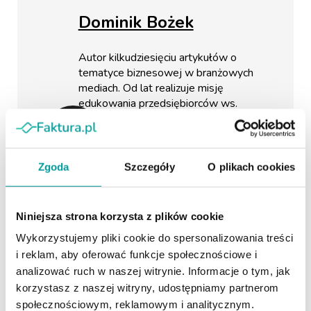
Dominik Bożek
Autor kilkudziesięciu artykułów o
tematyce biznesowej w branżowych
mediach. Od lat realizuje misję
edukowania przedsiębiorców ws.
skutecznego korzystania z faktoringu
poprzez tworzenie i dystrybuowanie
treści. Absolwent Politechniki
Warszawskiej, gdzie uzyskał tytuł
Zgoda
Szczegóły
O plikach cookies
magistra Administracji ze specjalizacją
Finanse i Bankowość. Redaktor
naczelny biznesowego serwisu
Niniejsza strona korzysta z plików cookie
portal.faktura.pl
.
Wykorzystujemy pliki cookie do spersonalizowania treści
i reklam, aby oferować funkcje społecznościowe i
analizować ruch w naszej witrynie. Informacje o tym, jak
korzystasz z naszej witryny, udostępniamy partnerom
społecznościowym, reklamowym i analitycznym.