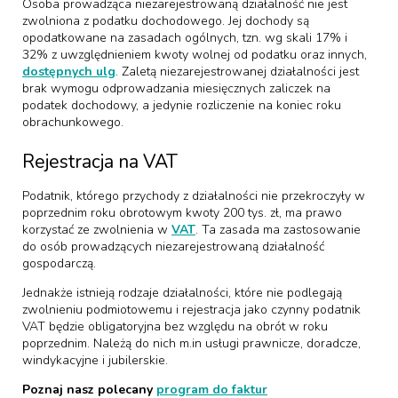
Osoba prowadząca niezarejestrowaną działalność nie jest
zwolniona z podatku dochodowego. Jej dochody są
opodatkowane na zasadach ogólnych, tzn. wg skali 17% i
32% z uwzględnieniem kwoty wolnej od podatku oraz innych,
dostępnych ulg
. Zaletą niezarejestrowanej działalności jest
brak wymogu odprowadzania miesięcznych zaliczek na
podatek dochodowy, a jedynie rozliczenie na koniec roku
obrachunkowego.
Rejestracja na VAT
Podatnik, którego przychody z działalności nie przekroczyły w
poprzednim roku obrotowym kwoty 200 tys. zł, ma prawo
korzystać ze zwolnienia w
VAT
. Ta zasada ma zastosowanie
do osób prowadzących niezarejestrowaną działalność
gospodarczą.
Jednakże istnieją rodzaje działalności, które nie podlegają
zwolnieniu podmiotowemu i rejestracja jako czynny podatnik
VAT będzie obligatoryjna bez względu na obrót w roku
poprzednim. Należą do nich m.in usługi prawnicze, doradcze,
windykacyjne i jubilerskie.
Poznaj nasz polecany
program do faktur