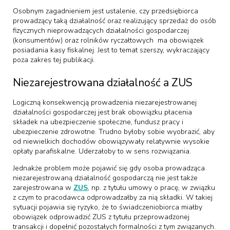
Osobnym zagadnieniem jest ustalenie, czy przedsiębiorca
prowadzący taką działalność oraz realizujący sprzedaż do osób
fizycznych nieprowadzących działalności gospodarczej
(konsumentów) oraz rolników ryczałtowych ma obowiązek
posiadania kasy fiskalnej. Jest to temat szerszy, wykraczający
poza zakres tej publikacji.
Niezarejestrowana działalność a ZUS
Logiczną konsekwencją prowadzenia niezarejestrowanej
działalności gospodarczej jest brak obowiązku płacenia
składek na ubezpieczenie społeczne, fundusz pracy i
ubezpieczenie zdrowotne. Trudno byłoby sobie wyobrazić, aby
od niewielkich dochodów obowiązywały relatywnie wysokie
opłaty parafiskalne. Uderzałoby to w sens rozwiązania.
Jednakże problem może pojawić się gdy osoba prowadząca
niezarejestrowaną działalność gospodarczą nie jest także
zarejestrowana w
ZUS
, np. z tytułu umowy o pracę, w związku
z czym to pracodawca odprowadzałby za nią składki. W takiej
sytuacji pojawia się ryzyko, że to świadczeniobiorca miałby
obowiązek odprowadzić ZUS z tytułu przeprowadzonej
transakcji i dopełnić pozostałych formalności z tym związanych.