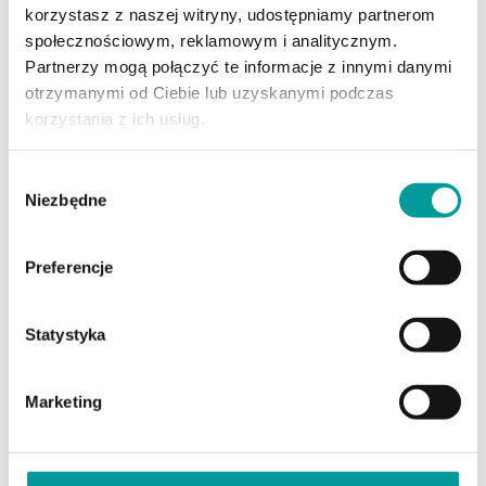
kontroli
korzystasz z naszej witryny, udostępniamy partnerom
społecznościowym, reklamowym i analitycznym.
Faktury pobrane z KSeF trzeba nie tylko odebrać, ale
Partnerzy mogą połączyć te informacje z innymi danymi
również odpowiednio zakwalifikować i zaksięgować. Gdy
otrzymanymi od Ciebie lub uzyskanymi podczas
w danym miesiącu pojawia się wiele dokumentów
korzystania z ich usług.
rozliczanych według tych samych zasad, otwieranie
każdego z nich osobno oznacza powtarzanie tych
samych czynności.
Wybór
czytaj dalej
Niezbędne
zgody
Preferencje
Statystyka
Marketing