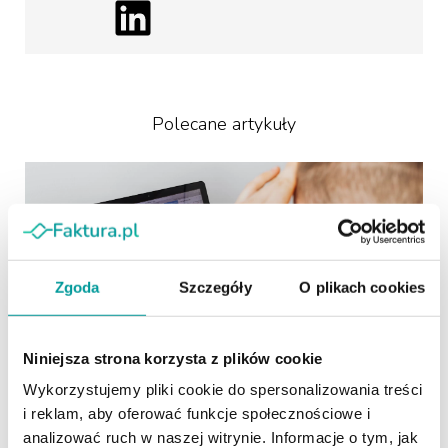
Polecane artykuły
Zgoda
Szczegóły
O plikach cookies
Niniejsza strona korzysta z plików cookie
27.07.2026
Wykorzystujemy pliki cookie do spersonalizowania treści
Zbiorcze księgowanie faktur z KSeF.
i reklam, aby oferować funkcje społecznościowe i
Mniej powtarzalnej pracy, więcej
analizować ruch w naszej witrynie. Informacje o tym, jak