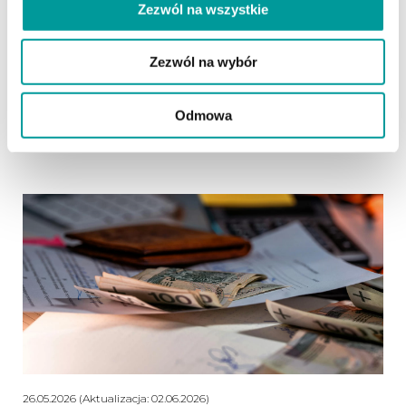
30.06.2026 (Aktualizacja: 02.07.2026)
Zezwól na wszystkie
Obowiązek archiwizacji faktur – ile lat i
w jakiej formie przechowywać faktury
Zezwól na wybór
Dowiedz się, jak długo musisz przechowywać faktury w
firmie i czy archiwum cyfrowe jest w pełni bezpieczne
Odmowa
podczas kontroli.
czytaj dalej
26.05.2026 (Aktualizacja: 02.06.2026)