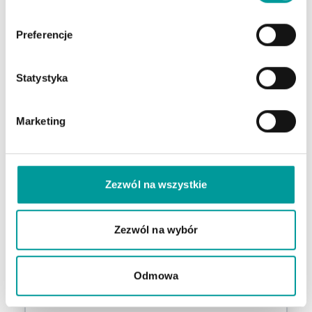
od 18,99 zł
Preferencje
za miesiąc netto rozliczanie
w cyklu 3-letnim
Statystyka
Integracja z KSeF: wysyłanie i
Marketing
odbieranie faktur w cenie!
Wystawianie faktur bez limitu
Dodawanie faktur kosztowych
Zezwól na wszystkie
Wydruk FV w 12 językach
Dostęp dla księgowej
Zezwól na wybór
Finansowanie faktur
Windykacja
Odmowa