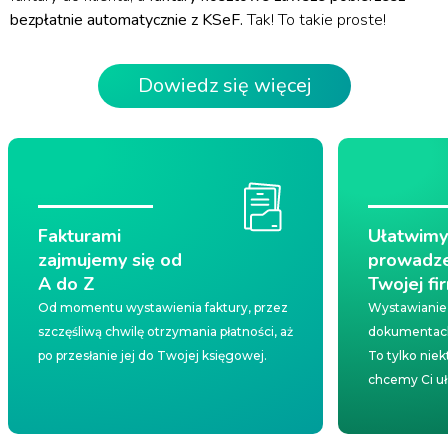
bezpłatnie automatycznie z KSeF.
Tak! To takie proste!
Dowiedz się więcej
Fakturami
Ułatwimy
zajmujemy się od
prowadze
A do Z
Twojej fi
Od momentu wystawienia faktury, przez
Wystawianie 
szczęśliwą chwilę otrzymania płatności, aż
dokumentach
po przesłanie jej do Twojej księgowej.
To tylko niek
chcemy Ci uł