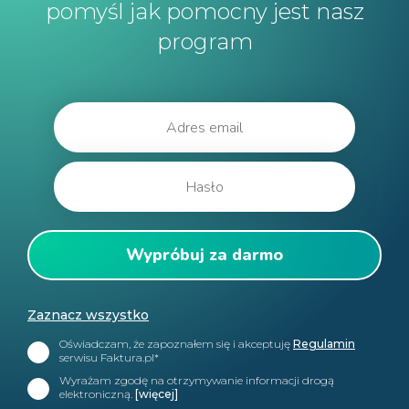
pomyśl jak pomocny jest nasz
program
Zaznacz wszystko
Oświadczam, że zapoznałem się i akceptuję
Regulamin
serwisu Faktura.pl*
Wyrażam zgodę na otrzymywanie informacji drogą
elektroniczną.
[więcej]