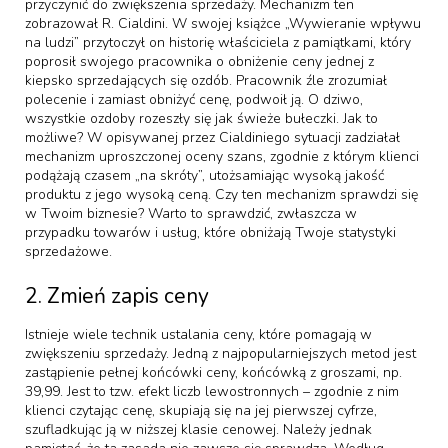
przyczynić do zwiększenia sprzedaży. Mechanizm ten
zobrazował R. Cialdini. W swojej książce „Wywieranie wpływu
na ludzi” przytoczył on historię właściciela z pamiątkami, który
poprosił swojego pracownika o obniżenie ceny jednej z
kiepsko sprzedających się ozdób. Pracownik źle zrozumiał
polecenie i zamiast obniżyć cenę, podwoił ją. O dziwo,
wszystkie ozdoby rozeszły się jak świeże bułeczki. Jak to
możliwe? W opisywanej przez Cialdiniego sytuacji zadziałał
mechanizm uproszczonej oceny szans, zgodnie z którym klienci
podążają czasem „na skróty”, utożsamiając wysoką jakość
produktu z jego wysoką ceną. Czy ten mechanizm sprawdzi się
w Twoim biznesie? Warto to sprawdzić, zwłaszcza w
przypadku towarów i usług, które obniżają Twoje statystyki
sprzedażowe.
2. Zmień zapis ceny
Istnieje wiele technik ustalania ceny, które pomagają w
zwiększeniu sprzedaży. Jedną z najpopularniejszych metod jest
zastąpienie pełnej końcówki ceny, końcówką z groszami, np.
39,99. Jest to tzw. efekt liczb lewostronnych – zgodnie z nim
klienci czytając cenę, skupiają się na jej pierwszej cyfrze,
szufladkując ją w niższej klasie cenowej. Należy jednak