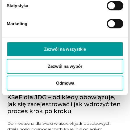
podczas kontroli.
Statystyka
czytaj dalej
Marketing
Zezwól na wszystkie
Zezwól na wybór
Odmowa
26.05.2026 (Aktualizacja: 02.06.2026)
KSeF dla JDG – od kiedy obowiązuje,
jak się zarejestrować i jak wdrożyć ten
proces krok po kroku
Do niedawna dla wielu właścicieli jednoosobowych
działalności gospodarczych KSeF był odległym