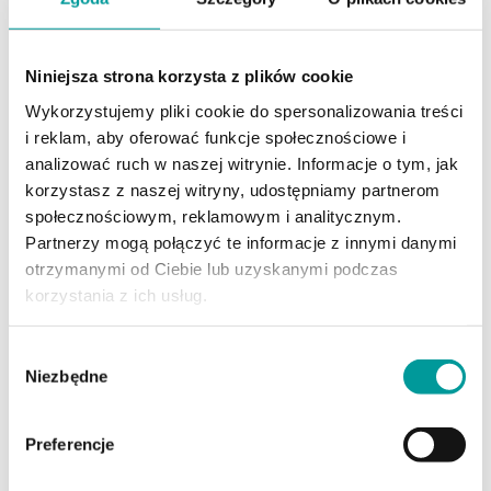
każdego z nich osobno oznacza powtarzanie tych
samych czynności.
czytaj dalej
Niniejsza strona korzysta z plików cookie
Wykorzystujemy pliki cookie do spersonalizowania treści
i reklam, aby oferować funkcje społecznościowe i
analizować ruch w naszej witrynie. Informacje o tym, jak
korzystasz z naszej witryny, udostępniamy partnerom
społecznościowym, reklamowym i analitycznym.
Partnerzy mogą połączyć te informacje z innymi danymi
otrzymanymi od Ciebie lub uzyskanymi podczas
korzystania z ich usług.
Wybór
30.06.2026 (Aktualizacja: 02.07.2026)
Niezbędne
Obowiązek archiwizacji faktur – ile lat i
zgody
w jakiej formie przechowywać faktury
Preferencje
Dowiedz się, jak długo musisz przechowywać faktury w
firmie i czy archiwum cyfrowe jest w pełni bezpieczne