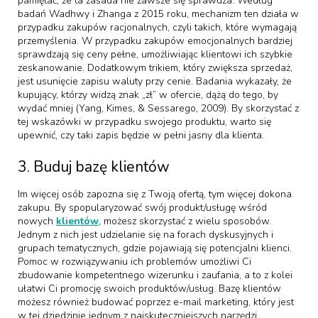
pamiętać, że ta zasada nie zawsze się sprawdza. Według
badań Wadhwy i Zhanga z 2015 roku, mechanizm ten działa w
przypadku zakupów racjonalnych, czyli takich, które wymagają
przemyślenia. W przypadku zakupów emocjonalnych bardziej
sprawdzają się ceny pełne, umożliwiając klientowi ich szybkie
zeskanowanie. Dodatkowym trikiem, który zwiększa sprzedaż,
jest usunięcie zapisu waluty przy cenie. Badania wykazały, że
kupujący, którzy widzą znak „zł” w ofercie, dążą do tego, by
wydać mniej (Yang, Kimes, & Sessarego, 2009). By skorzystać z
tej wskazówki w przypadku swojego produktu, warto się
upewnić, czy taki zapis będzie w pełni jasny dla klienta.
3. Buduj bazę klientów
Im więcej osób zapozna się z Twoją ofertą, tym więcej dokona
zakupu. By spopularyzować swój produkt/usługę wśród
nowych
klientów
, możesz skorzystać z wielu sposobów.
Jednym z nich jest udzielanie się na forach dyskusyjnych i
grupach tematycznych, gdzie pojawiają się potencjalni klienci.
Pomoc w rozwiązywaniu ich problemów umożliwi Ci
zbudowanie kompetentnego wizerunku i zaufania, a to z kolei
ułatwi Ci promocję swoich produktów/usług. Bazę klientów
możesz również budować poprzez e-mail marketing, który jest
w tej dziedzinie jednym z najskuteczniejszych narzędzi.