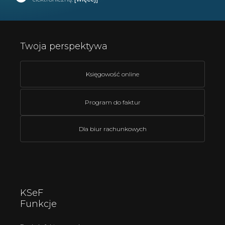
Twoja perspektywa
Księgowość online
Program do faktur
Dla biur rachunkowych
KSeF
Funkcje