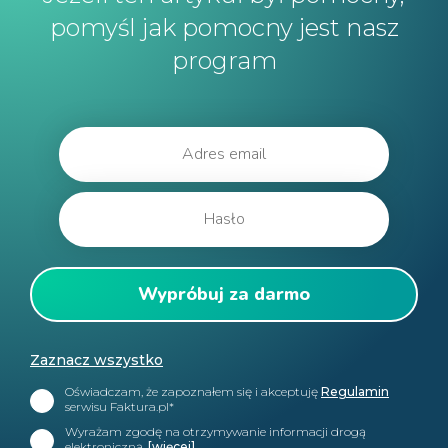
pomyśl jak pomocny jest nasz
program
Zaznacz wszystko
Oświadczam, że zapoznałem się i akceptuję
Regulamin
serwisu Faktura.pl*
Wyrażam zgodę na otrzymywanie informacji drogą
elektroniczną.
[więcej]