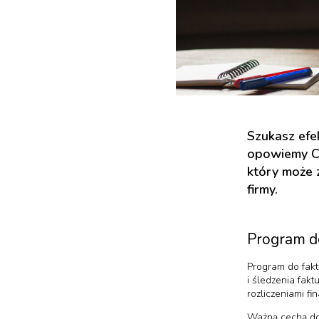
Szukasz efe
opowiemy Ci
który może 
firmy.
Program d
Program do fakt
i śledzenia fak
rozliczeniami f
Ważną cechą dob