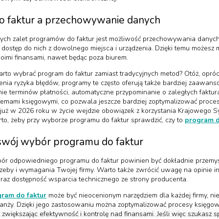
o faktur a przechowywanie danych
wych zalet programów do faktur jest możliwość przechowywania danyc
dostęp do nich z dowolnego miejsca i urządzenia. Dzięki temu możesz 
oimi finansami, nawet będąc poza biurem.
rto wybrać program do faktur zamiast tradycyjnych metod? Otóż, opró
zenia ryzyka błędów, programy te często oferują także bardziej zaawan
enie terminów płatności, automatyczne przypominanie o zaległych faktur
stemami księgowymi, co pozwala jeszcze bardziej zoptymalizować proc
m już w 2026 roku w życie wejdzie obowiązek z korzystania Krajowego 
rto, żeby przy wyborze programu do faktur sprawdzić, czy to
program 
swój wybór programu do faktur
bór odpowiedniego programu do faktur powinien być dokładnie przemyś
eby i wymagania Twojej firmy. Warto także zwrócić uwagę na opinie i
raz dostępność wsparcia technicznego ze strony producenta.
ram do faktur
może być nieocenionym narzędziem dla każdej firmy, nie
ranży. Dzięki jego zastosowaniu można zoptymalizować procesy księgow
, zwiększając efektywność i kontrolę nad finansami. Jeśli więc szukasz 