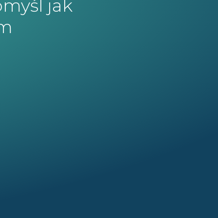
omyśl jak
am