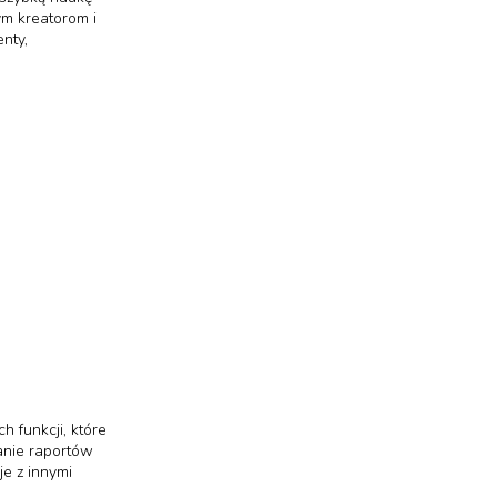
ym kreatorom i
nty,
h funkcji, które
anie raportów
je z innymi