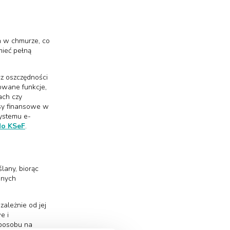
h w chmurze, co
mieć pełną
cz oszczędności
sowane funkcje,
ach czy
esy finansowe w
Systemu e-
do KSeF
.
lany, biorąc
nnych
zależnie od jej
e i
sposobu na