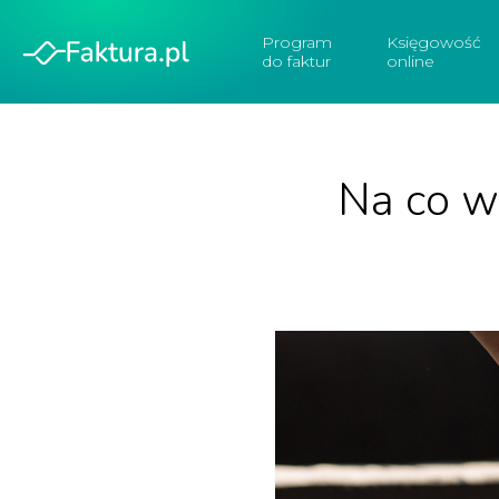
Program
Księgowość
do faktur
online
Na co w