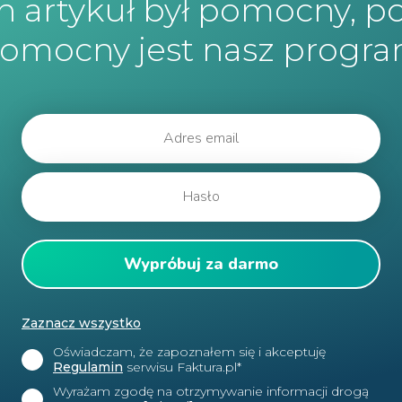
en artykuł był pomocny, p
omocny jest nasz progr
Zaznacz wszystko
Oświadczam, że zapoznałem się i akceptuję
Regulamin
serwisu Faktura.pl*
Wyrażam zgodę na otrzymywanie informacji drogą