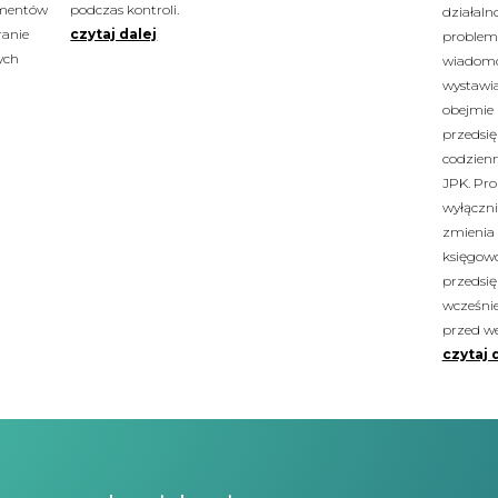
umentów
podczas kontroli.
działaln
ranie
czytaj dalej
probleme
ych
wiadomo 
wystawia
obejmie 
przedsię
codzien
JPK. Pro
wyłączni
zmienia
księgowo
przedsię
wcześnie
przed w
czytaj 