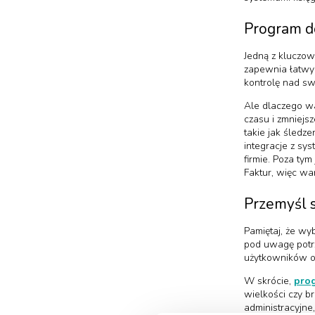
Program d
Jedną z kluczo
zapewnia łatwy 
kontrolę nad sw
Ale dlaczego wa
czasu i zmniejs
takie jak śledz
integracje z sy
firmie. Poza ty
Faktur, więc wa
Przemyśl 
Pamiętaj, że wy
pod uwagę potrz
użytkowników o
W skrócie,
prog
wielkości czy b
administracyjne