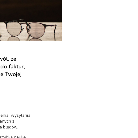
ól, że
o faktur,
ne Twojej
enia, wysyłania
anych z
ia błędów.
a szybką naukę