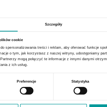
ojej działalności, warto rozważyć wprowadzenie takiego rozwiązania ju
o:
KSeF od kiedy
Szczegóły
Dominik Bożek
 plików cookie
do spersonalizowania treści i reklam, aby oferować funkcje sp
Autor kilkudziesięciu artykułów o tematyce biznesowej w b
ormacje o tym, jak korzystasz z naszej witryny, udostępniamy p
mediach. Od lat realizuje misję edukowania przedsiębiorców 
Partnerzy mogą połączyć te informacje z innymi danymi otrzym
skutecznego korzystania z faktoringu poprzez tworzenie i
nia z ich usług.
dystrybuowanie treści. Absolwent Politechniki Warszawskiej
uzyskał tytuł magistra Administracji ze specjalizacją Finanse i
Bankowość. Redaktor naczelny biznesowego serwisu
Preferencje
Statystyka
portal.faktura.pl
.