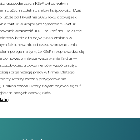
ości gospodarczych KSeF był odległym
m dużych spółek i działów księgowości. Dziś
już, że od 1 kwietnia 2026 roku obowiązek
nia faktur w Krajowym Systemie e-Faktur
również większość JDG i mikrofirm. Dla części
biorców będzie to największa zmiana w
nym fakturowaniu od czasu wprowadzenia
blem polega na tym, że KSeF nie sprowadza się
e do nowego miejsca wystawiania faktur —
 sposób obiegu dokumentów, współpracę z
ścią i organizację pracy w firmie. Dlatego
biorcy, którzy zaczną przygotowania
j, unikną chaosu, który zwykle pojawia się tuż
ejściem nowych obowiązków.
dalej