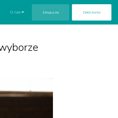
O nas
Zaloguj się
Załóż konto
 wyborze