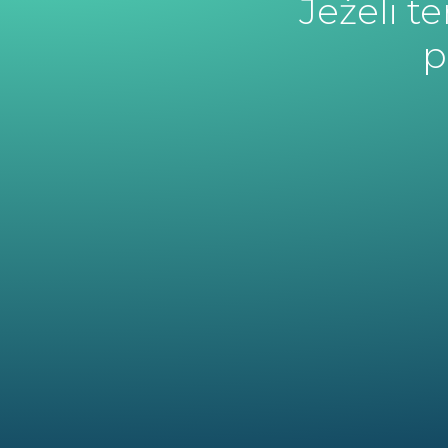
Jeżeli t
p