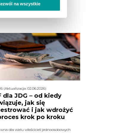
ezwól na wszystkie
6 (Aktualizacja: 02.06.2026)
 dla JDG – od kiedy
iązuje, jak się
jestrować i jak wdrożyć
proces krok po kroku
wna dla wielu właścicieli jednoosobowych