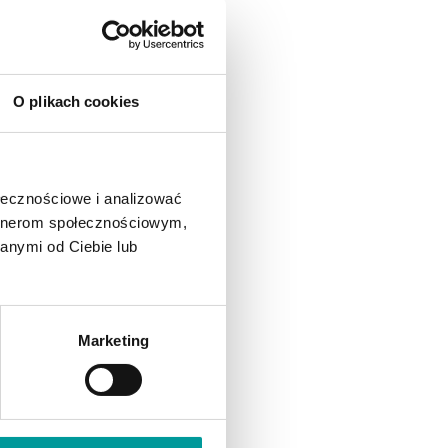
ż dziś!
O plikach cookies
ołecznościowe i analizować
ranżowych
artnerom społecznościowym,
ws.
anymi od Ciebie lub
, gdzie
Marketing