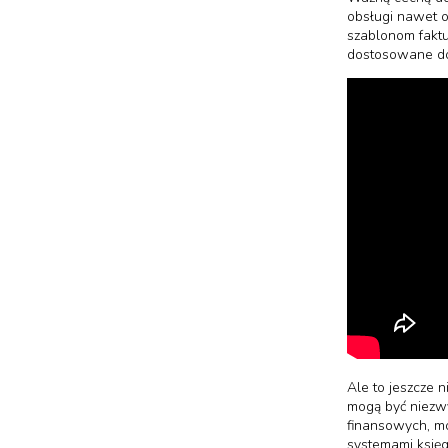
obsługi nawet o
szablonom faktu
dostosowane do
Ale to jeszcze 
mogą być niezw
finansowych, mo
systemami księg