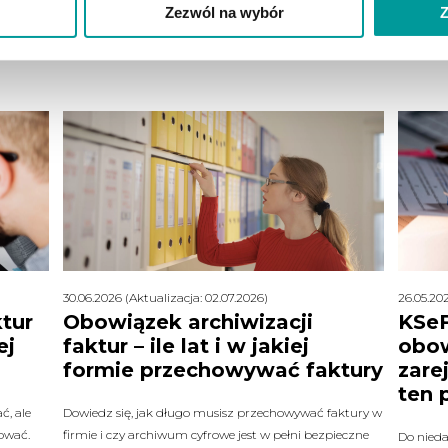
Zezwól na wybór
Z
30.06.2026 (Aktualizacja: 02.07.2026)
26.05.202
tur
Obowiązek archiwizacji
KSeF
ej
faktur – ile lat i w jakiej
obow
formie przechowywać faktury
zare
ten 
ć, ale
Dowiedz się, jak długo musisz przechowywać faktury w
ować.
firmie i czy archiwum cyfrowe jest w pełni bezpieczne
Do nieda