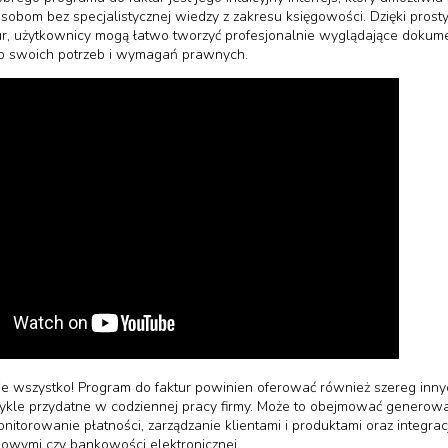
sobom bez specjalistycznej wiedzy z zakresu księgowości. Dzięki prost
r, użytkownicy mogą łatwo tworzyć profesjonalnie wyglądające dokume
 swoich potrzeb i wymagań prawnych.
nie wszystko! Program do faktur powinien oferować również szereg innyc
ykle przydatne w codziennej pracy firmy. Może to obejmować generow
nitorowanie płatności, zarządzanie klientami i produktami oraz integrac
owymi czy bankowości elektronicznej.