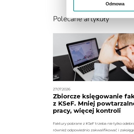
Odmowa
Polecane artykuły
27.07.2026
Zbiorcze księgowanie fak
z KSeF. Mniej powtarzaln
pracy, więcej kontroli
Faktury pobrane z KSeF trzeba nie tylko odebra
również odpowiednio zakwalifikować i zaksięg