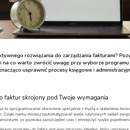
ktywnego rozwiązania do zarządzania fakturami? Pozw
 na co warto zwrócić uwagę przy wyborze programu d
znacząco usprawnić procesy księgowe i administracyj
o faktur skrojony pod Twoje wymagania
ur to oprogramowanie stworzone specjalnie z myślą o ułatwieniu tworz
tur. Dzięki niemu możesz zautomatyzować wiele rutynowych zadań związ
inansowymi, co pozwala zaoszczędzić czas i zmniejszyć ryzyko popełnien
rego programu do faktur jest jego intuicyjny interfejs, który umożliwi