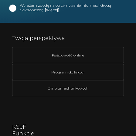
Wyrażam zgodę na otrzymywanie informacji drogą
elektroniczną.
[więcej]
Twoja perspektywa
Księgowość online
Program do faktur
Dla biur rachunkowych
KSeF
Funkcje