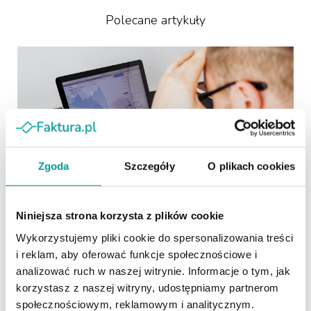
Polecane artykuły
Zgoda
Szczegóły
O plikach cookies
27.07.2026
Niniejsza strona korzysta z plików cookie
Zbiorcze księgowanie faktur z KSeF.
Mniej powtarzalnej pracy, więcej
Wykorzystujemy pliki cookie do spersonalizowania treści
kontroli
i reklam, aby oferować funkcje społecznościowe i
analizować ruch w naszej witrynie. Informacje o tym, jak
Faktury pobrane z KSeF trzeba nie tylko odebrać, ale
korzystasz z naszej witryny, udostępniamy partnerom
również odpowiednio zakwalifikować i zaksięgować. Gdy
społecznościowym, reklamowym i analitycznym.
w danym miesiącu pojawia się wiele dokumentów