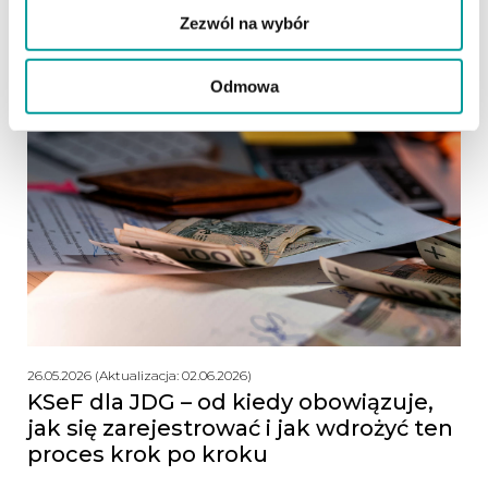
Dowiedz się, jak długo musisz przechowywać faktury w
Zezwól na wybór
firmie i czy archiwum cyfrowe jest w pełni bezpieczne
podczas kontroli.
czytaj dalej
Odmowa
26.05.2026 (Aktualizacja: 02.06.2026)
KSeF dla JDG – od kiedy obowiązuje,
jak się zarejestrować i jak wdrożyć ten
proces krok po kroku