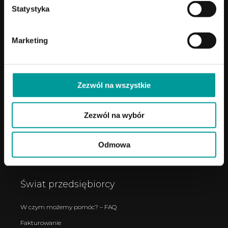
Statystyka
Księgowość Online
Połącz Faktura.pl z Allegro
Marketing
Ochrona płynności finansowej
Otwórz działalność gospodarczą
Strefa korzyści
Zezwól na wszystkie
Program benefitowy
Poleć faktura.pl
Zezwól na wybór
Odmowa
Świat przedsiębiorcy
W czym możemy pomóc? – FAQ
Fakturowanie