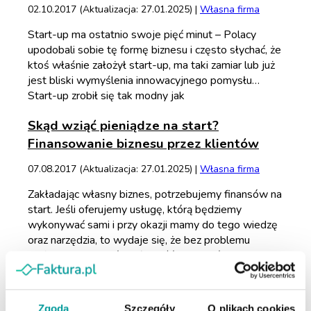
02.10.2017 (Aktualizacja: 27.01.2025) |
Własna firma
Start-up ma ostatnio swoje pięć minut – Polacy
upodobali sobie tę formę biznesu i często słychać, że
ktoś właśnie założył start-up, ma taki zamiar lub już
jest bliski wymyślenia innowacyjnego pomysłu…
Start-up zrobił się tak modny jak
Skąd wziąć pieniądze na start?
Finansowanie biznesu przez klientów
07.08.2017 (Aktualizacja: 27.01.2025) |
Własna firma
Zakładając własny biznes, potrzebujemy finansów na
start. Jeśli oferujemy usługę, którą będziemy
wykonywać sami i przy okazji mamy do tego wiedzę
oraz narzędzia, to wydaje się, że bez problemu
możemy rozpocząć działalność i zarabiać pi
Zgoda
Szczegóły
O plikach cookies