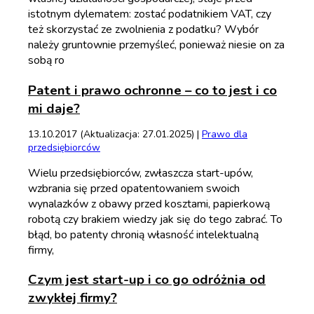
istotnym dylematem: zostać podatnikiem VAT, czy
też skorzystać ze zwolnienia z podatku? Wybór
należy gruntownie przemyśleć, ponieważ niesie on za
sobą ro
Patent i prawo ochronne – co to jest i co
mi daje?
13.10.2017 (Aktualizacja: 27.01.2025) |
Prawo dla
przedsiębiorców
Wielu przedsiębiorców, zwłaszcza start-upów,
wzbrania się przed opatentowaniem swoich
wynalazków z obawy przed kosztami, papierkową
robotą czy brakiem wiedzy jak się do tego zabrać. To
błąd, bo patenty chronią własność intelektualną
firmy,
Czym jest start-up i co go odróżnia od
zwykłej firmy?