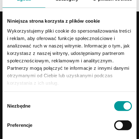
Niniejsza strona korzysta z plików cookie
Twoja perspektywa
Wykorzystujemy pliki cookie do spersonalizowania treści
i reklam, aby oferować funkcje społecznościowe i
Księgowość online
analizować ruch w naszej witrynie. Informacje o tym, jak
korzystasz z naszej witryny, udostępniamy partnerom
społecznościowym, reklamowym i analitycznym.
Program do faktur
Partnerzy mogą połączyć te informacje z innymi danymi
otrzymanymi od Ciebie lub uzyskanymi podczas
Dla biur rachunkowych
korzystania z ich usług.
Wybór
Niezbędne
zgody
KSeF
Funkcje
Preferencje
Funkcje fakturowania