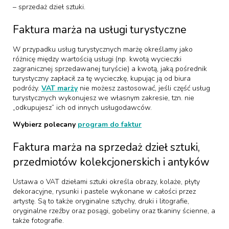
– sprzedaż dzieł sztuki.
Faktura marża na usługi turystyczne
W przypadku usług turystycznych marżę określamy jako
różnicę między wartością usługi (np. kwotą wycieczki
zagranicznej sprzedawanej turyście) a kwotą, jaką pośrednik
turystyczny zapłacił za tę wycieczkę, kupując ją od biura
podróży.
VAT marży
nie możesz zastosować, jeśli część usług
turystycznych wykonujesz we własnym zakresie, tzn. nie
„odkupujesz” ich od innych usługodawców.
Wybierz polecany
program do faktur
Faktura marża na sprzedaż dzieł sztuki,
przedmiotów kolekcjonerskich i antyków
Ustawa o VAT dziełami sztuki określa obrazy, kolaże, płyty
dekoracyjne, rysunki i pastele wykonane w całości przez
artystę. Są to także oryginalne sztychy, druki i litografie,
oryginalne rzeźby oraz posągi, gobeliny oraz tkaniny ścienne, a
także fotografie.