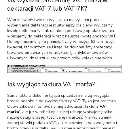
Jak wykazać procedurę VAT marża w
deklaracji VAT-7 lub VAT-7K?
W przeciwieństwie do wyliczania marży, sam proces
wypełniania deklaracji jest łatwiejszy. Najpierw wyliczamy
kwotę netto marży i tak ustaloną podstawę opodatkowania
wpisujemy do deklaracji wraz z należną kwotą podatku VAT.
Do tego musimy tylko pamiętać, aby w pozycji 63 zaznaczyć
kwadrat, który informuje Urząd, że dokonaliśmy sprzedaży
towarów omawianych w artykule, tj. antyków, towarów
używanych, dzieł sztuki czy przedmiotów kolekcjonerskich.
Jak wygląda faktura VAT marża?
Sama faktura dokumentująca sprzedaż z marżą, wygląda
bardzo podobnie do zwykłej faktury VAT. Tylko jest prostsza.
Obowiązkowo musi być na niej adnotacja „
faktura VAT
marża
”, ale już w tabeli opisującej usługę wpisujemy tylko
nazwę usługi oraz jej ilość, cenę i wartość. Nie wpisujemy
żadnej stawki podatku VAT, ani rozróżnienia na kwotę netto i
brutto. Stawka podatku VAT i samej wartości marży nie jest