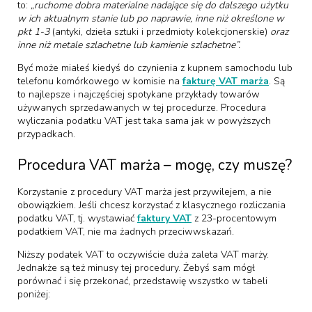
to:
„
ruchome dobra materialne nadające się do dalszego użytku
w ich aktualnym stanie lub po naprawie, inne niż określone w
pkt 1-3
(antyki, dzieła sztuki i przedmioty kolekcjonerskie)
oraz
inne niż metale szlachetne lub kamienie szlachetne”.
Być może miałeś kiedyś do czynienia z kupnem samochodu lub
telefonu komórkowego w komisie na
fakturę VAT marża
. Są
to najlepsze i najczęściej spotykane przykłady towarów
używanych sprzedawanych w tej procedurze. Procedura
wyliczania podatku VAT jest taka sama jak w powyższych
przypadkach.
Procedura VAT marża – mogę, czy muszę?
Korzystanie z procedury VAT marża jest przywilejem, a nie
obowiązkiem. Jeśli chcesz korzystać z klasycznego rozliczania
podatku VAT, tj. wystawiać
faktury VAT
z 23-procentowym
podatkiem VAT, nie ma żadnych przeciwwskazań.
Niższy podatek VAT to oczywiście duża zaleta VAT marży.
Jednakże są też minusy tej procedury. Żebyś sam mógł
porównać i się przekonać, przedstawię wszystko w tabeli
poniżej: