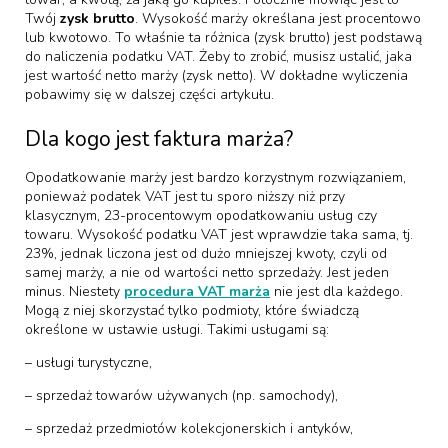
Twój
zysk brutto
. Wysokość marży określana jest procentowo
lub kwotowo. To właśnie ta różnica (zysk brutto) jest podstawą
do naliczenia podatku VAT. Żeby to zrobić, musisz ustalić, jaka
jest wartość netto marży (zysk netto). W dokładne wyliczenia
pobawimy się w dalszej części artykułu.
Dla kogo jest faktura marża?
Opodatkowanie marży jest bardzo korzystnym rozwiązaniem,
ponieważ podatek VAT jest tu sporo niższy niż przy
klasycznym, 23-procentowym opodatkowaniu usług czy
towaru. Wysokość podatku VAT jest wprawdzie taka sama, tj.
23%, jednak liczona jest od dużo mniejszej kwoty, czyli od
samej marży, a nie od wartości netto sprzedaży. Jest jeden
minus. Niestety
procedura VAT marża
nie jest dla każdego.
Mogą z niej skorzystać tylko podmioty, które świadczą
określone w ustawie usługi. Takimi usługami są:
– usługi turystyczne,
– sprzedaż towarów używanych (np. samochody),
– sprzedaż przedmiotów kolekcjonerskich i antyków,