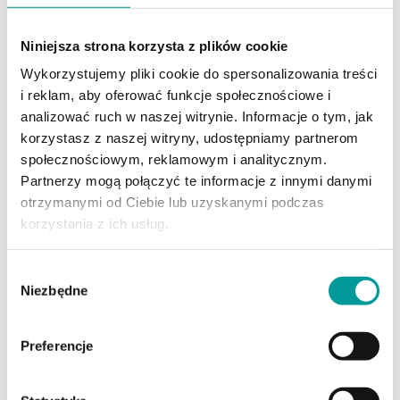
Zapłacisz niższy podatek VAT i wystawisz prostszą
fakturę.
Fakturę VAT marża
intuicyjnie wystawisz w programie
do faktur Faktura.pl. Formularz faktury jest tam przygotowany
Niniejsza strona korzysta z plików cookie
zgodnie z przepisami, więc nie musisz się zastanawiać nad
Wykorzystujemy pliki cookie do spersonalizowania treści
każdym polem. Jeśli jednak nadal będziesz mieć wątpliwości,
możesz zawsze zajrzeć do Ustawy o podatku od towarów i
i reklam, aby oferować funkcje społecznościowe i
usług albo zapytać zaufanej księgowej.
analizować ruch w naszej witrynie. Informacje o tym, jak
korzystasz z naszej witryny, udostępniamy partnerom
społecznościowym, reklamowym i analitycznym.
Partnerzy mogą połączyć te informacje z innymi danymi
WYSTAW FAKTURĘ MARŻĘ
otrzymanymi od Ciebie lub uzyskanymi podczas
korzystania z ich usług.
Wybór
Niezbędne
zgody
Preferencje
Dominik Bożek