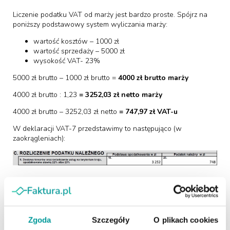
Liczenie podatku VAT od marży jest bardzo proste. Spójrz na
poniższy podstawowy system wyliczania marży:
wartość kosztów – 1000 zł
wartość sprzedaży – 5000 zł
wysokość VAT- 23%
5000 zł brutto – 1000 zł brutto =
4000 zł brutto marży
4000 zł brutto : 1,23
= 3252,03 zł netto marży
4000 zł brutto – 3252,03 zł netto
= 747,97 zł VAT-u
W deklaracji VAT-7 przedstawimy to następująco (w
zaokrągleniach):
Czy VAT marża to trudny proces?
Jak widzisz, nie tak bardzo. Jeśli tylko wykonujesz usługi, które
można objąć marżą, będzie to dla Ciebie najkorzystniejsze
Zgoda
Szczegóły
O plikach cookies
rozwiązanie pod względem podatkowym jak i formalnym.