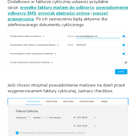
Dodatkowo w fakturze cyklicznej ustawisz przydatne
opcje:
wysyłkę faktury mailem do odbiorcy
,
powiadomienie
odbiorcy SMS
,
przycisk płatności online
i
pieczęć
prewencyjną
. Po ich zaznaczeniu będą aktywne dla
zdefiniowanego dokumentu cyklicznego.
Jeśli chcesz otrzymać powiadomienie mailowe na dzień przed
wygenerowaniem faktury cyklicznej, zaznacz checkbox: