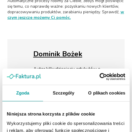
Automatyczne procesy robimy za Ciebie, żebyś mógł poświęcić
się temu, co naprawdę ważne: pozyskaniu nowych klientów,
dopracowywaniu produktów, zarabianiu pieniędzy. Sprawdź,
w
czym jeszcze możemy Ci pomóc.
Dominik Bożek
Autor kilkudziesięciu artykułów o
tematyce biznesowej w branżowych
mediach. Od lat realizuje misję
edukowania przedsiębiorców ws.
Zgoda
Szczegóły
O plikach cookies
skutecznego korzystania z faktoringu
poprzez tworzenie i dystrybuowanie
treści. Absolwent Politechniki
Warszawskiej, gdzie uzyskał tytuł
Niniejsza strona korzysta z plików cookie
magistra Administracji ze specjalizacją
Wykorzystujemy pliki cookie do spersonalizowania treści
Finanse i Bankowość. Redaktor
i reklam, aby oferować funkcje społecznościowe i