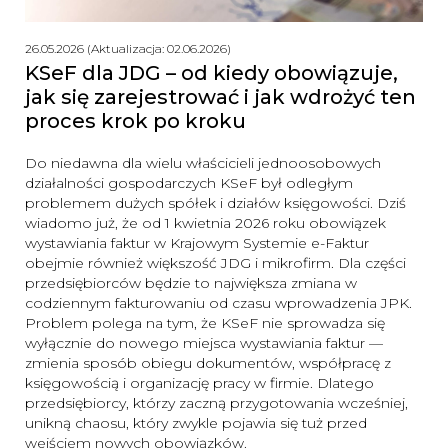
26.05.2026 (Aktualizacja: 02.06.2026)
KSeF dla JDG – od kiedy obowiązuje,
jak się zarejestrować i jak wdrożyć ten
proces krok po kroku
Do niedawna dla wielu właścicieli jednoosobowych
działalności gospodarczych KSeF był odległym
problemem dużych spółek i działów księgowości. Dziś
wiadomo już, że od 1 kwietnia 2026 roku obowiązek
wystawiania faktur w Krajowym Systemie e-Faktur
obejmie również większość JDG i mikrofirm. Dla części
przedsiębiorców będzie to największa zmiana w
codziennym fakturowaniu od czasu wprowadzenia JPK.
Problem polega na tym, że KSeF nie sprowadza się
wyłącznie do nowego miejsca wystawiania faktur —
zmienia sposób obiegu dokumentów, współpracę z
księgowością i organizację pracy w firmie. Dlatego
przedsiębiorcy, którzy zaczną przygotowania wcześniej,
unikną chaosu, który zwykle pojawia się tuż przed
wejściem nowych obowiązków.